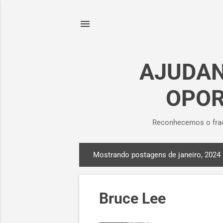
AJUDAN
OPOR
Reconhecemos o frac
Mostrando postagens de janeiro, 2024
P
o
s
Bruce Lee
t
a